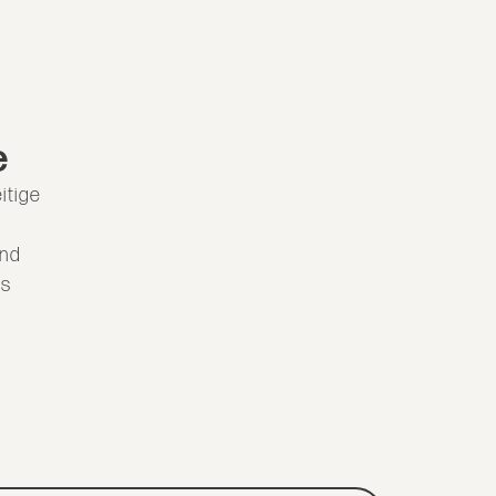
e
itige
und
es