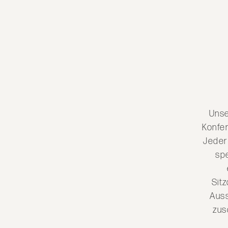
Unse
Konfer
Jeder
spe
Sitz
Auss
zus